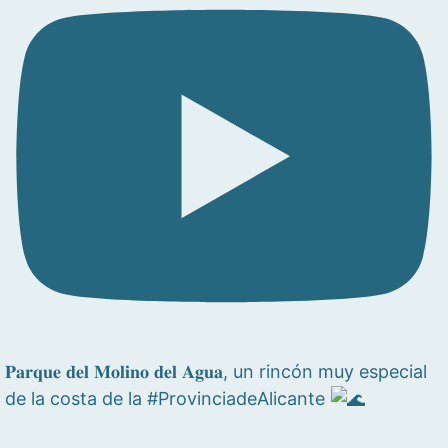
𝐏𝐚𝐫𝐪𝐮𝐞 𝐝𝐞𝐥 𝐌𝐨𝐥𝐢𝐧𝐨 𝐝𝐞𝐥 𝐀𝐠𝐮𝐚, un rincón muy especial
de la costa de la #ProvinciadeAlicante