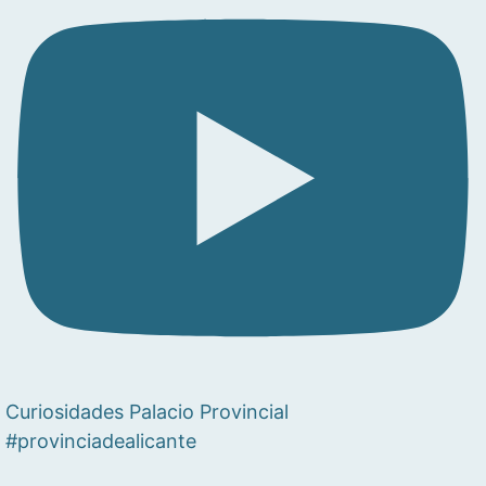
Curiosidades Palacio Provincial
#provinciadealicante