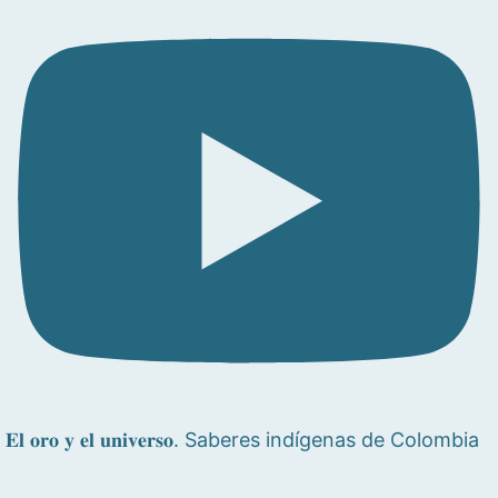
𝐄𝐥 𝐨𝐫𝐨 𝐲 𝐞𝐥 𝐮𝐧𝐢𝐯𝐞𝐫𝐬𝐨. Saberes indígenas de Colombia