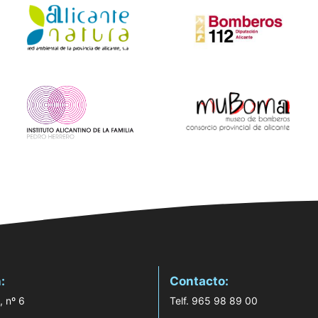
:
Contacto:
, nº 6
Telf. 965 98 89 00