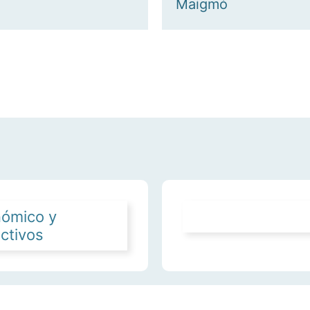
Maigmó
nómico y
ctivos