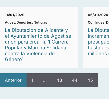
14/01/2020
06/01/2020
Agost
,
Deportes
,
Noticias
Confrides
,
D
La Diputación de Alicante y
La Diput
el Ayuntamiento de Agost se
incremen
unen para crear la ‘I Carrera
presupue
Popular y Marcha Solidaria
hasta alc
contra la Violencia de
millones
Género’
Anterior
1
…
43
44
45