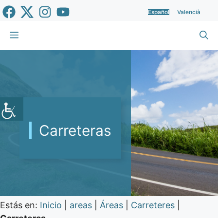
Saltar
Español
Valencià
al
contenido
Menú
Carreteras
Estás en:
Inicio
|
areas
|
Áreas
|
Carreteres
|