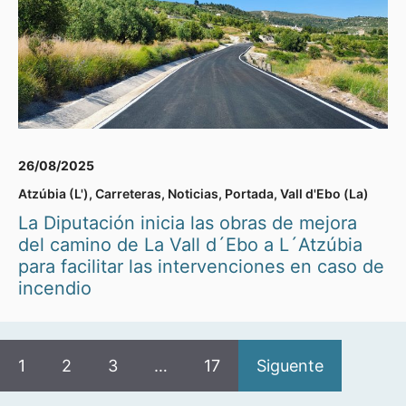
26/08/2025
Atzúbia (L')
,
Carreteras
,
Noticias
,
Portada
,
Vall d'Ebo (La)
La Diputación inicia las obras de mejora
del camino de La Vall d´Ebo a L´Atzúbia
para facilitar las intervenciones en caso de
incendio
1
2
3
…
17
Siguente