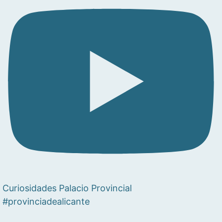
Curiosidades Palacio Provincial
#provinciadealicante