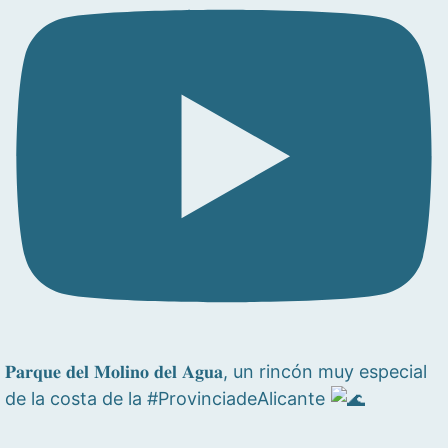
𝐏𝐚𝐫𝐪𝐮𝐞 𝐝𝐞𝐥 𝐌𝐨𝐥𝐢𝐧𝐨 𝐝𝐞𝐥 𝐀𝐠𝐮𝐚, un rincón muy especial
de la costa de la #ProvinciadeAlicante