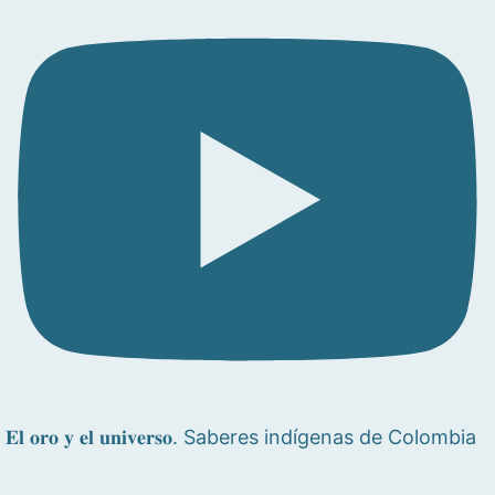
𝐄𝐥 𝐨𝐫𝐨 𝐲 𝐞𝐥 𝐮𝐧𝐢𝐯𝐞𝐫𝐬𝐨. Saberes indígenas de Colombia