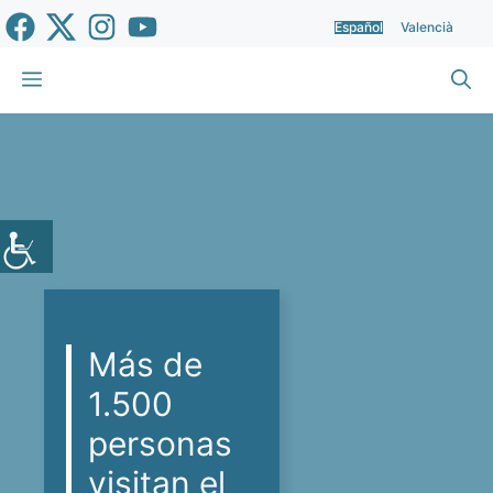
Saltar
Español
Valencià
al
contenido
Menú
Más de
1.500
personas
visitan el