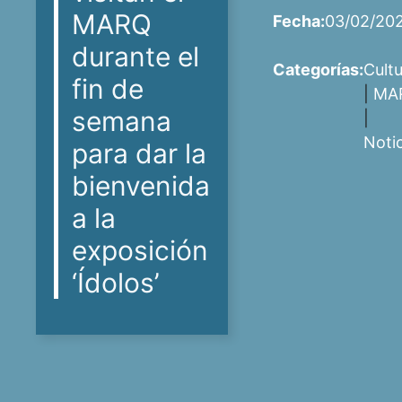
MARQ
Fecha:
03/02/20
durante el
Categorías:
Cult
fin de
|
MA
semana
|
Noti
para dar la
bienvenida
a la
exposición
‘Ídolos’