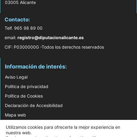
03005 Alicante
Contacto:
Telf. 965 98 89 00
email:
registro@diputacionalicante.es
CIF: P0300000G -Todos los derechos reservados
Información de interés:
Aviso Legal
Política de privacidad
Política de Cookies
Declaración de Accesibilidad
Mapa web
Utilizamos cookies para ofrecerte la mejor experiencia en
© 2026 Web Desarrollada por el Servicio de Informática de Diputación de
nuestra web.
Alicante