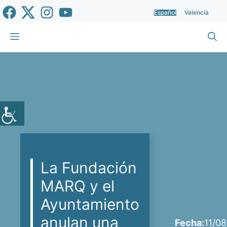
Saltar
Español
Valencià
al
contenido
Menú
La Fundación
MARQ y el
Ayuntamiento
anulan una
Fecha:
11/0