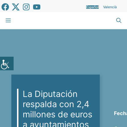
Saltar
Español
Valencià
al
contenido
Menú
La Diputación
respalda con 2,4
millones de euros
Fech
a ayuntamientos