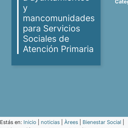
Categ
y
mancomunidades
para Servicios
Sociales de
Atención Primaria
Estás en:
Inicio
|
noticias
|
Àrees
|
Bienestar Social
|