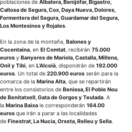
poblaciones de
Albatera, Benijófar, Bigastro,
Callosa de Segura, Cox, Daya Nueva, Dolores,
Formentera del Segura, Guardamar del Segura,
Los Montesinos y Rojales
.
En la zona de la montaña,
Balones y
Cocentaina
, en
El Comtat
, recibirán
75.000
euros
y
Banyeres de Mariola, Castalla, Millena,
Onil y Tibi
, en
L’Alcoià
, dispondrán de
192.000
euros
. Un total de
220.900 euros
serán para la
comarca de la
Marina Alta
, que se repartirán
entre los consistorios de
Benissa, El Poble Nou
de Benitatxell, Gata de Gorgos y Teulada
. A
la
Marina Baixa
le corresponderán
164.00
euros
que irán a parar a las localidades
de
Finestrat, La Nucia, Orxeta, Relleu y Sella
.