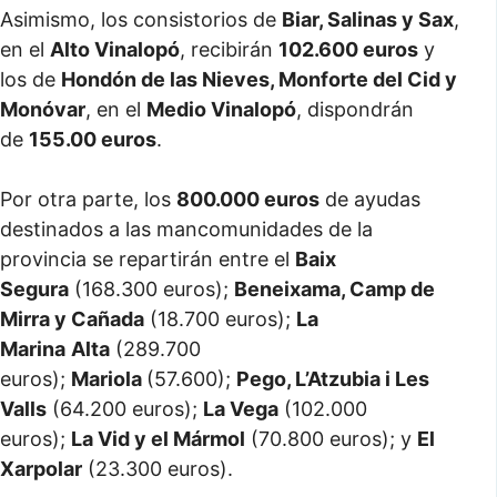
Asimismo, los consistorios de
Biar, Salinas y Sax
,
en el
Alto Vinalopó
, recibirán
102.600 euros
y
los de
Hondón de las Nieves, Monforte del Cid y
Monóvar
, en el
Medio Vinalopó
, dispondrán
de
155.00 euros
.
Por otra parte, los
800.000 euros
de ayudas
destinados a las mancomunidades de la
provincia se repartirán entre el
Baix
Segura
(168.300 euros);
Beneixama, Camp de
Mirra y Cañada
(18.700 euros);
La
Marina
Alta
(289.700
euros);
Mariola
(57.600);
Pego, L’Atzubia i Les
Valls
(64.200 euros);
La Vega
(102.000
euros);
La Vid y el Mármol
(70.800 euros); y
El
Xarpolar
(23.300 euros).