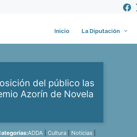
Inicio
La Diputación
sición del público las
remio Azorín de Novela
ategorías:
ADDA
|
Cultura
|
Noticias
|