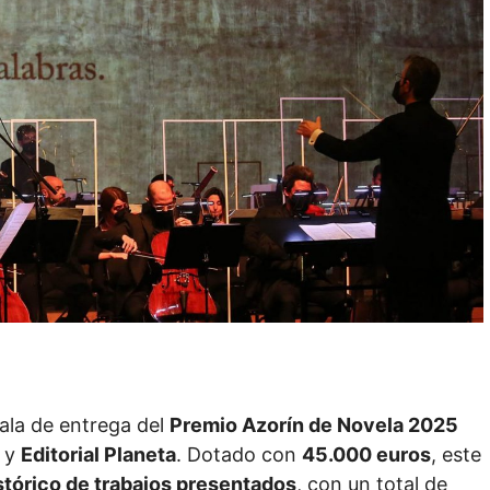
ala de entrega del
Premio Azorín de Novela 2025
y
Editorial Planeta
. Dotado con
45.000 euros
, este
stórico de trabajos presentados
, con un total de