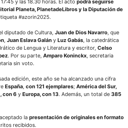
 17:45 y las 18.30 horas. El acto
podrá seguirse
torial Planeta, PlanetadeLibros y la Diputación de
 etiqueta #azorin2025.
el diputado de Cultura,
Juan de Dios Navarro
, que
ón
,
Juan Eslava Galán
y
Luz Gabás
, la catedrática
drático de Lengua y Literatura y escritor,
Celso
pez
. Por su parte,
Amparo Koninckx
, secretaria
taria sin voto.
sada edición, este año se ha alcanzado una cifra
re
España
,
con 121 ejemplares
;
América del Sur,
, con 6
y
Europa, con 13
. Además, un total de
385
 aceptado la
presentación de originales en formato
itos recibidos.