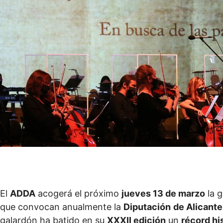
El
ADDA
acogerá el próximo
jueves 13 de marzo
la g
que convocan anualmente la
Diputación
de Alicante
galardón ha batido en su
XXXII edición
un
récord hi