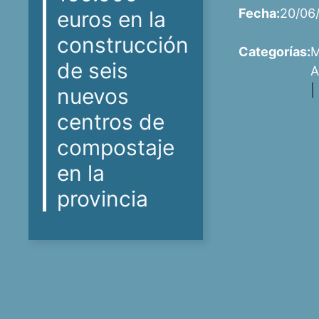
Fecha:
20/06
euros en la
construcción
Categorías:
M
de seis
A
|
nuevos
centros de
compostaje
en la
provincia