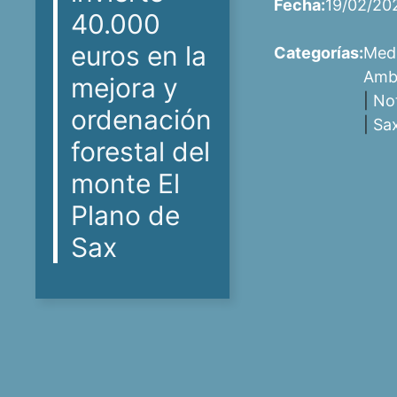
Fecha:
19/02/20
40.000
euros en la
Categorías:
Med
Amb
mejora y
|
Not
ordenación
|
Sa
forestal del
monte El
Plano de
Sax