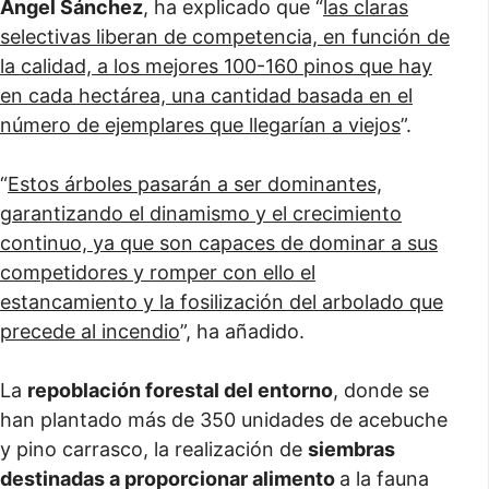
Ángel Sánchez
, ha explicado que “
las claras
selectivas liberan de competencia, en función de
la calidad, a los mejores 100-160 pinos que hay
en cada hectárea, una cantidad basada en el
número de ejemplares que llegarían a viejos
”.
“
Estos árboles pasarán a ser dominantes,
garantizando el dinamismo y el crecimiento
continuo, ya que son capaces de dominar a sus
competidores y romper con ello el
estancamiento y la fosilización del arbolado que
precede al incendio
”, ha añadido.
La
repoblación forestal del entorno
, donde se
han plantado más de 350 unidades de acebuche
y pino carrasco, la realización de
siembras
destinadas a proporcionar alimento
a la fauna