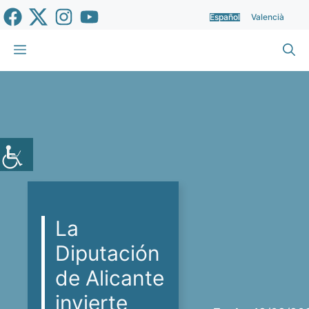
Saltar
Español
Valencià
al
contenido
Menú
La
Diputación
de Alicante
invierte