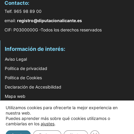
Contacto:
Telf. 965 98 89 00
email:
registro@diputacionalicante.es
CIF: P0300000G -Todos los derechos reservados
Información de interés:
Aviso Legal
Política de privacidad
Política de Cookies
Declaración de Accesibilidad
Mapa web
Utilizamos cookies para ofrecerte la mejor experiencia en
© 2026 Web Desarrollada por el Servicio de Informática de Diputación de
nuestra web.
Alicante
Puedes aprender más sobre qué cookies utilizamos o
cambiarlas en los
ajustes
.
Cerrar el banner d