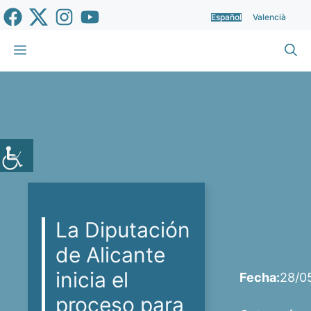
Saltar
Español
Valencià
al
contenido
Menú
La Diputación
de Alicante
inicia el
Fecha:
28/0
proceso para