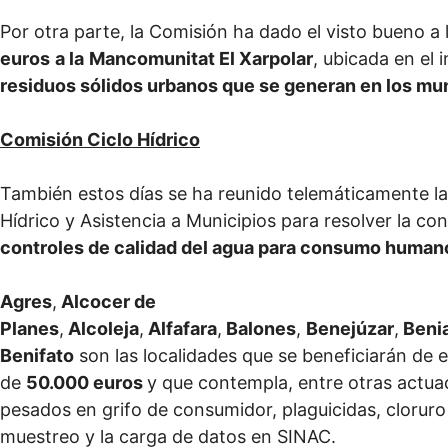
Por otra parte, la Comisión ha dado el visto bueno 
euros
a la
Mancomunitat El Xarpolar
, ubicada en el i
residuos sólidos urbanos que se generan en los mun
Comisión Ciclo Hídrico
También estos días se ha reunido telemáticamente la 
Hídrico y Asistencia a Municipios para resolver la c
controles de calidad del agua para consumo human
Agres
,
Alcocer de
Planes
,
Alcoleja
,
Alfafara
,
Balones
,
Benejúzar
,
Benia
Benifato
son las localidades que se beneficiarán de e
de
50.000 euros
y que contempla, entre otras actua
pesados en grifo de consumidor, plaguicidas, cloruro d
muestreo y la carga de datos en SINAC.