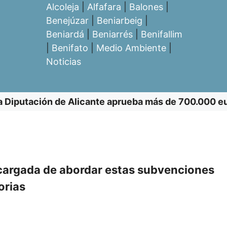
Alcoleja
|
Alfafara
|
Balones
|
Benejúzar
|
Beniarbeig
|
Beniardá
|
Beniarrés
|
Benifallim
|
Benifato
|
Medio Ambiente
|
Noticias
a Diputación de Alicante aprueba más de 700.000 e
ncargada de abordar estas subvenciones
orias