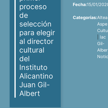
Fecha:
15/01/202
proceso
de
Categorías:
Altea
selección
Aspe
Cultu
para elegir
|
Iac
al director
Gil-
cultural
Alber
Notic
del
Instituto
Alicantino
Juan Gil-
Albert