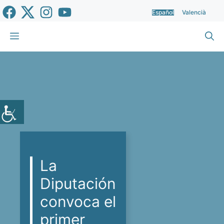
Saltar
Español
Valencià
al
contenido
Menú
La
Diputación
convoca el
primer