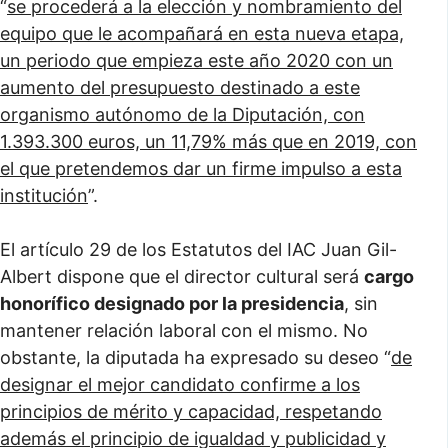
“
se procederá a la elección y nombramiento del
equipo que le acompañará en esta nueva etapa,
un periodo que empieza este año 2020 con un
aumento del presupuesto destinado a este
organismo autónomo de la Diputación, con
1.393.300 euros, un 11,79% más que en 2019, con
el que pretendemos dar un firme impulso a esta
institución
”.
El artículo 29 de los Estatutos del IAC Juan Gil-
Albert dispone que el director cultural será
cargo
honorífico designado por la presidencia
, sin
mantener relación laboral con el mismo. No
obstante, la diputada ha expresado su deseo “
de
designar el mejor candidato confirme a los
principios de mérito y capacidad, respetando
además el principio de igualdad y publicidad y