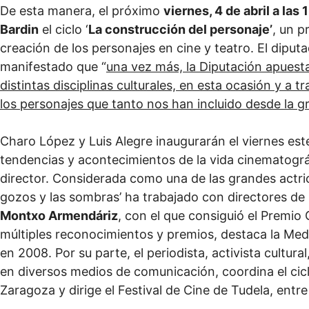
De esta manera, el próximo
viernes, 4 de abril a las
Bardin
el ciclo ‘
La construcción del personaje’
, un p
creación de los personajes en cine y teatro. El diput
manifestado que “
una vez más, la Diputación apuesta
distintas disciplinas culturales, en esta ocasión y a
los personajes que tanto nos han incluido desde la gr
Charo López y Luis Alegre inaugurarán el viernes est
tendencias y acontecimientos de la vida cinematográf
director. Considerada como una de las grandes actric
gozos y las sombras’ ha trabajado con directores de l
Montxo Armendáriz
, con el que consiguió el Premio
múltiples reconocimientos y premios, destaca la Medal
en 2008. Por su parte, el periodista, activista cultura
en diversos medios de comunicación, coordina el ciclo
Zaragoza y dirige el Festival de Cine de Tudela, entre