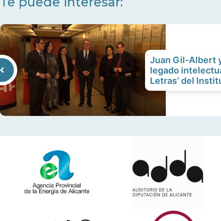
Te puede interesar:
Juan Gil-Albert 
legado intelectua
Letras’ del Insti