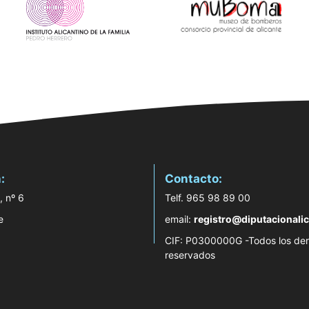
:
Contacto:
, nº 6
Telf. 965 98 89 00
e
email:
registro@diputacionalic
CIF: P0300000G -Todos los de
reservados