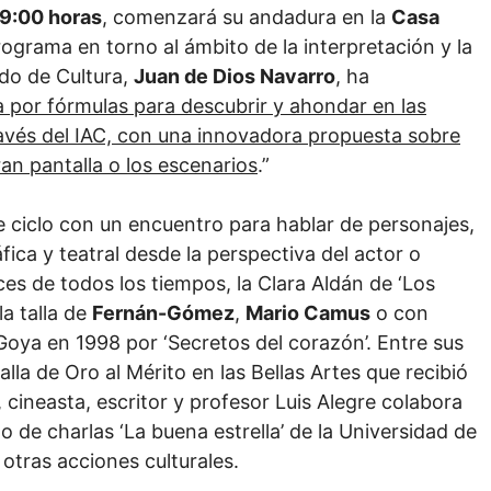
 19:00 horas
, comenzará su andadura en la
Casa
rograma en torno al ámbito de la interpretación y la
ado de Cultura,
Juan de Dios Navarro
, ha
 por fórmulas para descubrir y ahondar en las
 través del IAC, con una innovadora propuesta sobre
an pantalla o los escenarios
.”
e ciclo con un encuentro para hablar de personajes,
ica y teatral desde la perspectiva del actor o
es de todos los tiempos, la Clara Aldán de ‘Los
a talla de
Fernán-Gómez
,
Mario Camus
o con
 Goya en 1998 por ‘Secretos del corazón’. Entre sus
la de Oro al Mérito en las Bellas Artes que recibió
l, cineasta, escritor y profesor Luis Alegre colabora
 de charlas ‘La buena estrella’ de la Universidad de
 otras acciones culturales.