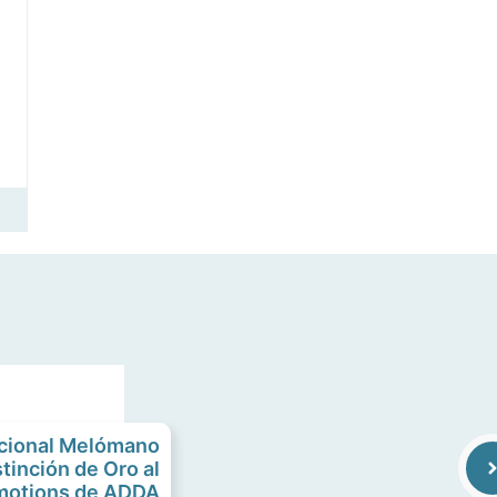
acional Melómano
tinción de Oro al
Emotions de ADDA