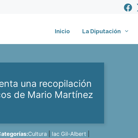
Inicio
La Diputación
senta una recopilación
icos de Mario Martínez
ategorías:
Cultura
|
Iac Gil-Albert
|