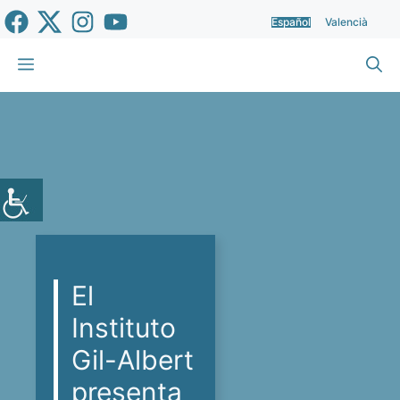
Saltar
Español
Valencià
al
contenido
Menú
El
Instituto
Gil-Albert
presenta