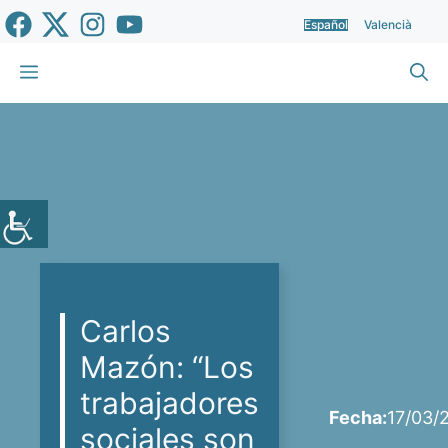
Saltar
Español
Valencià
al
contenido
Menú
Carlos
Mazón: “Los
trabajadores
Fecha:
17/03/
sociales son