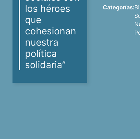
los héroes
Categorías:
Bi
So
que
No
cohesionan
P
nuestra
política
solidaria”