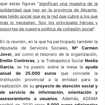
que estas figuras “
significan una muestra de la
solidaridad que hay en la provincia de Alicante,
ese tejido social que es la red que cubre a los que
más lo necesitan. Son los principales héroes y
soportes de nuestra política de cohesión social
”.
En la reunión, en la que ha participado también la
diputada de Servicios Sociales,
Mª Carmen
Jover
, así como el tesorero de la organización,
Emilio Contreras
, y la Trabajadora Social
Noelia
García
, se ha puesto sobre la mesa la
ayuda
anual
de
25.000 euros
que concede la
institución provincial a la entidad para la
realización de su
proyecto de atención social y
de servicio de información, orientación y
asesoramiento a usuarios
. Además, ADEMA
recibió en 2020 otros
8.000 euros adicionales