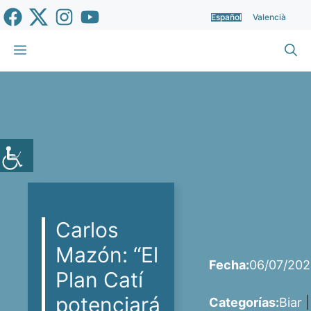
Saltar
Español
Valencià
al
contenido
Menú
Carlos
Mazón: “El
Fecha:
06/07/20
Plan Catí
potenciará
Categorías:
Biar
|