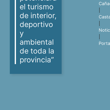
Caña
el turismo
|
de interior,
Casta
deportivo
|
Notic
y
|
ambiental
Port
de toda la
provincia”