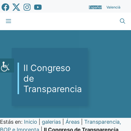
Saltar
Español
Valencià
al
contenido
Menú
II Congreso
de
Transparencia
Estás en:
Inicio
|
galerias
|
Áreas
|
Transparencia,
BOP e Imprenta
|
II Congreso de Transparencia