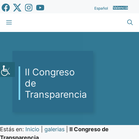
Vés
Valencià
Español
al
contingut
Menu
II Congreso
de
Transparencia
Estás en:
Inicio
|
galerias
|
II Congreso de
Transparencia