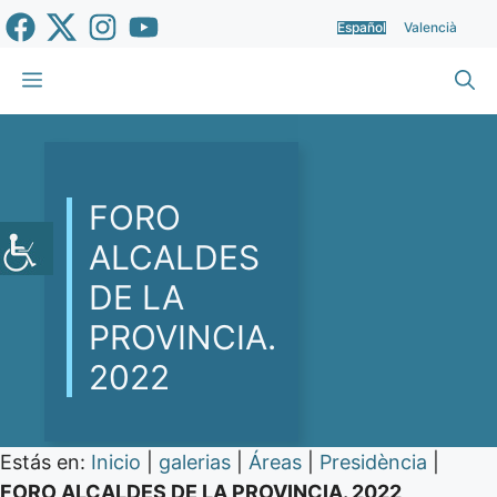
Saltar
Español
Valencià
al
contenido
Menú
FORO
ALCALDES
DE LA
PROVINCIA.
2022
Estás en:
Inicio
|
galerias
|
Áreas
|
Presidència
|
FORO ALCALDES DE LA PROVINCIA. 2022