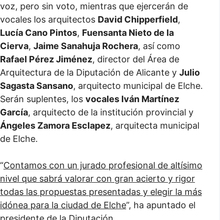
voz, pero sin voto, mientras que ejercerán de
vocales los arquitectos
David Chipperfield
,
Lucía Cano Pintos
,
Fuensanta Nieto de la
Cierva
,
Jaime Sanahuja Rochera
, así como
Rafael Pérez Jiménez
, director del Área de
Arquitectura de la Diputación de Alicante y
Julio
Sagasta Sansano
, arquitecto municipal de Elche.
Serán suplentes, los
vocales Iván Martínez
García
, arquitecto de la institución provincial y
Ángeles Zamora Esclapez
, arquitecta municipal
de Elche.
“
Contamos con un jurado profesional de altísimo
nivel que sabrá valorar con gran acierto y rigor
todas las propuestas presentadas y elegir la más
idónea para la ciudad de Elche
”, ha apuntado el
presidente de la Diputación.