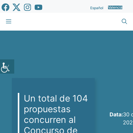
Vés
Valencià
Español
al
contingut
Menu
Un total de 104
propuestas
Data:
30 d
concurren al
202
Concurso de