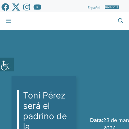
Vés
Valencià
Español
al
contingut
Menu
Toni Pérez
será el
padrino de
Data:
23 de mar
la
2024