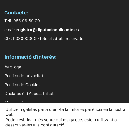
Contacte:
Telf. 965 98 89 00
email:
registro@diputacionalicante.es
CIF: P0300000G -Tots els drets reservats
Informació d'interés:
Avís legal
Política de privacitat
Política de Cookies
Declaració d'Accessibilitat
Mapa web
Utilitzem galetes per a oferir-te la millor experiència en la nostra
web.
© 2026 Web Desenvolupada pel Servei d'Informàtica de Diputació d'Alacant
Podeu esbrinar més sobre quines galetes estem utilitzant o
desactivar-les a la
configuració
.