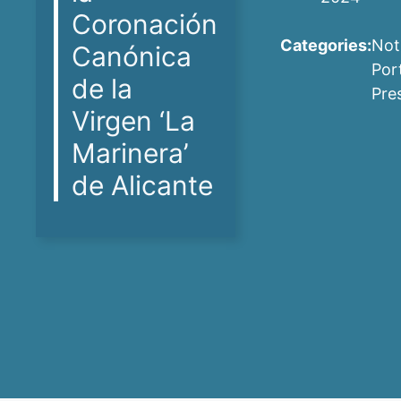
Coronación
Categories:
Not
Canónica
Por
de la
Pre
Virgen ‘La
Marinera’
de Alicante