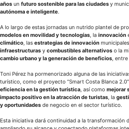
años
un
futuro sostenible para las ciudades
y munic
autónoma e inteligente
.
A lo largo de estas jornadas un nutrido plantel de 
modelos en movilidad y tecnologías
, la
innovación
e
climático
, las
estrategias de innovación
municipales
infraestructuras
y
combustibles alternativos
o la m
cambio urbano y la generación de beneficios
, entr
Toni Pérez ha pormenorizado alguna de las iniciativas
turístico, como el proyecto “Smart Costa Blanca 2.0”
eficiencia en la gestión turística
, así como
mejorar s
impacto positivo en la atracción de turistas
, la
gest
y oportunidades
de negocio en el sector turístico.
Esta iniciativa dará continuidad a la transformación di
ampliando su alcance y conectando plataformas inte