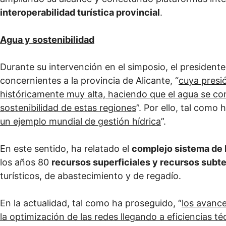
interoperabilidad turística provincial
.
Agua y sostenibilidad
Durante su intervención en el simposio, el president
concernientes a la provincia de Alicante, “
cuya pres
históricamente muy alta, haciendo que el agua se conv
sostenibilidad de estas regiones
”. Por ello, tal como 
un ejemplo mundial de gestión hídrica
”.
En este sentido, ha relatado el
complejo sistema de 
los años 80
recursos superficiales y recursos subt
turísticos, de abastecimiento y de regadío.
En la actualidad, tal como ha proseguido, “
los avance
la optimización de las redes llegando a eficiencias 