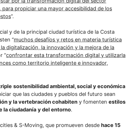
tar por la transformación digital del sector
, para propiciar una mayor accesibilidad de los
estos
”.
ial y de la principal ciudad turística de la Costa
sten “
muchos desafíos y retos en materia turística
a digitalización, la innovación y la mejora de la
r “
confrontar esta transformación digital y utilizarla
nces como territorio inteligente e innovador,
triple
sostenibilidad ambiental, social y económica
iciar que las ciudades y pueblos del futuro sean
ión y la vertebración cohabiten
y fomenten
estilos
e la ciudadanía
y del entorno
.
encities & S-Moving, que promueven desde
hace 15