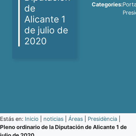
Categories:
Port
de
Pres
Alicante 1
de julio de
2020
Estás en:
Inicio
|
noticias
|
Áreas
|
Presidència
|
Pleno ordinario de la Diputación de Alicante 1 de
julio de 2020