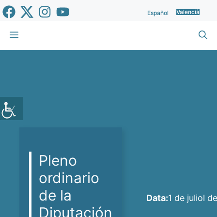
Vés
Valencià
Español
al
contingut
Menu
Pleno
ordinario
de la
Data:
1 de juliol 
Diputación