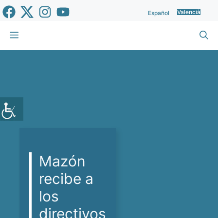
Vés
Valencià
Español
al
contingut
Menu
Mazón
recibe a
los
directivos