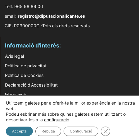
Telf. 965 98 89 00
email:
registro@diputacionalicante.es
CIF: P0300000G -Tots els drets reservats
Informació d'interés:
Avís legal
Política de privacitat
Política de Cookies
Declaració d'Accessibilitat
Mapa web
Utilitzem galetes per a oferir-te la millor experiència en la nostra
web.
© 2026 Web Desenvolupada pel Servei d'Informàtica de Diputació d'Alacant
Podeu esbrinar més sobre quines galetes estem utilitzant o
desactivar-les a la
configuració
.
Tanca el bàner 
Accepta
Rebutja
Configuració