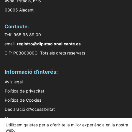
Avda. Estació, nº 6
03005 Alacant
Contacte:
Telf. 965 98 89 00
email:
registro@diputacionalicante.es
CIF: P0300000G -Tots els drets reservats
Informació d'interés:
Avís legal
Política de privacitat
Política de Cookies
Declaració d'Accessibilitat
Mapa web
Utilitzem galetes per a oferir-te la millor experiència en la nostra
web.
© 2026 Web Desenvolupada pel Servei d'Informàtica de Diputació d'Alacant