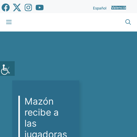
Vés
Valencià
Español
al
contingut
Menu
Mazón
recibe a
las
jugadoras