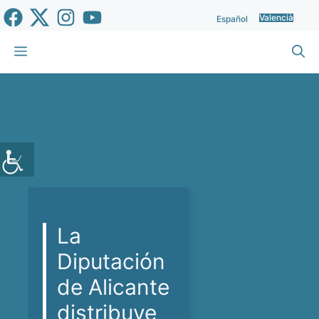
Vés
Valencià
Español
al
contingut
Menu
La
Diputación
de Alicante
distribuye