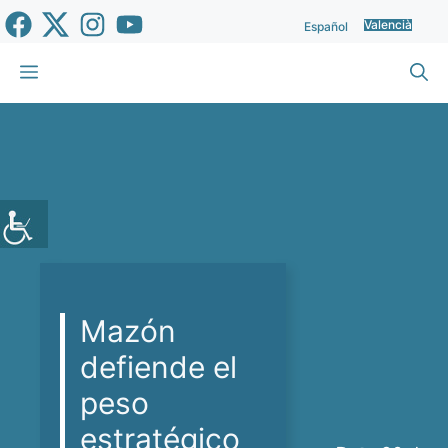
Vés
Valencià
Español
al
contingut
Menu
Mazón
defiende el
peso
estratégico