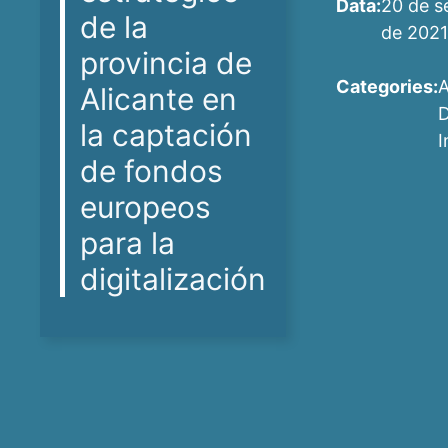
Data:
20 de s
de la
de 2021
provincia de
Categories:
Alicante en
D
la captación
I
de fondos
europeos
para la
digitalización