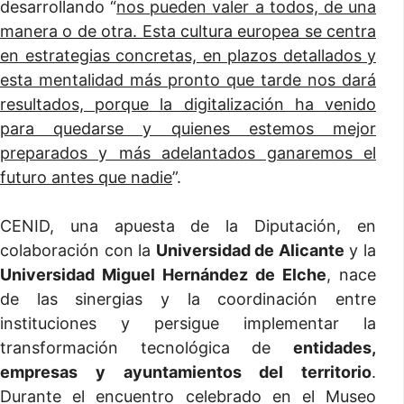
desarrollando “
nos pueden valer a todos, de una
manera o de otra. Esta cultura europea se centra
en estrategias concretas, en plazos detallados y
esta mentalidad más pronto que tarde nos dará
resultados, porque la digitalización ha venido
para quedarse y quienes estemos mejor
preparados y más adelantados ganaremos el
futuro antes que nadie
”.
CENID, una apuesta de la Diputación, en
colaboración con la
Universidad de Alicante
y la
Universidad Miguel Hernández de Elche
, nace
de las sinergias y la coordinación entre
instituciones y persigue implementar la
transformación tecnológica de
entidades,
empresas y ayuntamientos del territorio
.
Durante el encuentro celebrado en el Museo