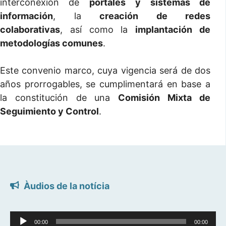
interconexión de
portales
y sistemas de
información
, la
creación de redes
colaborativas
, así como la
implantación de
metodologías comunes
.
Este convenio marco, cuya vigencia será de dos
años prorrogables, se cumplimentará en base a
la constitución de una
Comisión Mixta de
Seguimiento y Control
.
Àudios de la notícia
Reproductor
00:00
00:00