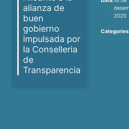
Data:
16 de
alianza de
desem
2020
buen
gobierno
Categories
impulsada por
la Conselleria
de
Transparencia