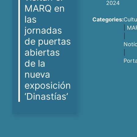
2024
MARQ en
las
Categories:
Cultu
|
MA
jornadas
|
de puertas
Notíc
abiertas
|
Port
de la
nueva
exposición
‘Dinastías’