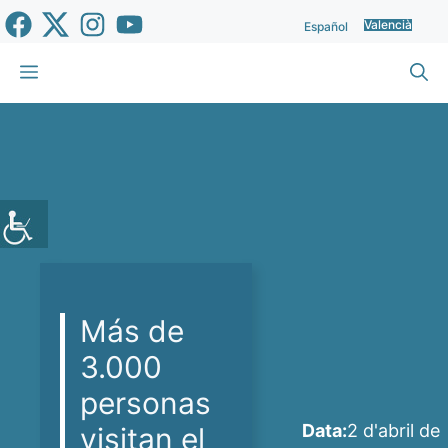
Vés
Valencià
Español
al
contingut
Menu
Más de
3.000
personas
Data:
2 d'abril de
visitan el