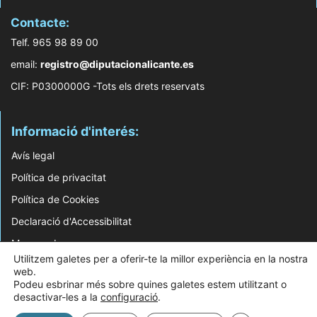
Contacte:
Telf. 965 98 89 00
email:
registro@diputacionalicante.es
CIF: P0300000G -Tots els drets reservats
Informació d'interés:
Avís legal
Política de privacitat
Política de Cookies
Declaració d'Accessibilitat
Mapa web
Utilitzem galetes per a oferir-te la millor experiència en la nostra
web.
© 2026 Web Desenvolupada pel Servei d'Informàtica de Diputació d'Alacant
Podeu esbrinar més sobre quines galetes estem utilitzant o
desactivar-les a la
configuració
.