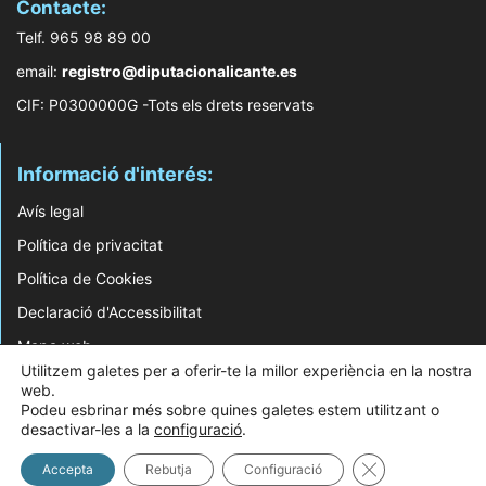
Contacte:
Telf. 965 98 89 00
email:
registro@diputacionalicante.es
CIF: P0300000G -Tots els drets reservats
Informació d'interés:
Avís legal
Política de privacitat
Política de Cookies
Declaració d'Accessibilitat
Mapa web
Utilitzem galetes per a oferir-te la millor experiència en la nostra
web.
© 2026 Web Desenvolupada pel Servei d'Informàtica de Diputació d'Alacant
Podeu esbrinar més sobre quines galetes estem utilitzant o
desactivar-les a la
configuració
.
Tanca el bàner 
Accepta
Rebutja
Configuració