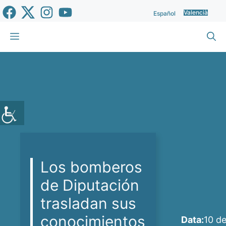
Vés
Valencià
Español
al
contingut
Menu
Los bomberos
de Diputación
trasladan sus
conocimientos
Data:
10 d