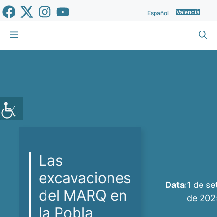
Vés
Valencià
Español
al
contingut
Menu
Las
excavaciones
Data:
1 de s
del MARQ en
de 202
la Pobla