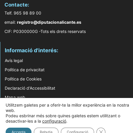
Contacte:
Telf. 965 98 89 00
email:
registro@diputacionalicante.es
CIF: P0300000G -Tots els drets reservats
Informació d'interés:
Avís legal
Política de privacitat
Política de Cookies
Declaració d'Accessibilitat
Mapa web
Utilitzem galetes per a oferir-te la millor experiència en la nostra
web.
© 2026 Web Desenvolupada pel Servei d'Informàtica de Diputació d'Alacant
Podeu esbrinar més sobre quines galetes estem utilitzant o
desactivar-les a la
configuració
.
Tanca el bàner 
Accepta
Rebutja
Configuració