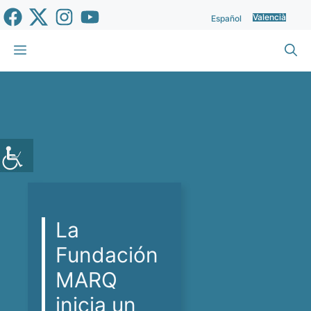
Vés
Valencià
Español
al
contingut
Menu
La
Fundación
MARQ
inicia un