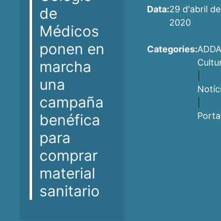
Data:
29 d'abril de
de
2020
Médicos
ponen en
Categories:
ADD
Cultu
marcha
|
una
Notíc
campaña
|
Port
benéfica
para
comprar
material
sanitario