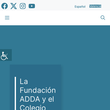
Vés
Valencià
Español
al
contingut
Menu
La
Fundación
ADDA y el
Colegio