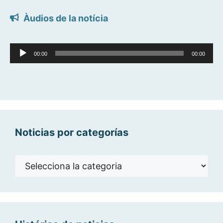
Àudios de la notícia
Reproductor
00:00
00:00
d'àudio
Noticias por categorías
Noticias
por
categorías