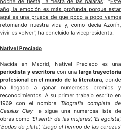
noche de fiesta, la fiesta de las palaras
”. “
Este
año, la emoción es más profunda porque estar
aquí es una prueba de que poco a poco vamos
retomando nuestra vida y, como decía Azorín,
vivir es volver
”, ha concluido la vicepresidenta.
Nativel Preciado
Nacida en Madrid, Nativel Preciado es una
periodista y escritora
con una
larga trayectoria
profesional en el mundo de la literatura
, donde
ha llegado a ganar numerosos premios y
reconocimientos. A su primer trabajo escrito en
1969 con el nombre
‘Biografía completa de
Cassius Clay’
le sigue una numerosa lista de
obras como
‘El sentir de las mujeres’, ‘El egoísta’,
‘Bodas de plata’, ‘Llegó el tiempo de las cerezas’