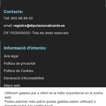
Contacte:
Telf. 965 98 89 00
email:
registro@diputacionalicante.es
CIF: P0300000G -Tots els drets reservats
Informació d'interés:
Avís legal
Política de privacitat
Política de Cookies
Declaració d'Accessibilitat
Mapa web
Utilitzem galetes per a oferir-te la millor experiència en la nostra
© 2026 Web Desenvolupada pel Servei d'Informàtica de Diputació d'Alacant
web.
Podeu esbrinar més sobre quines galetes estem utilitzant o
desactivar-les a la
configuració
.