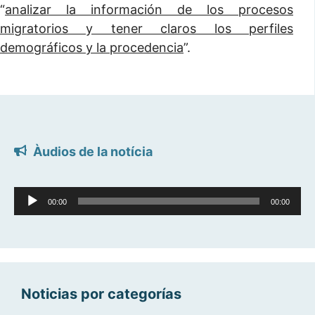
“
analizar la información de los procesos
migratorios y tener claros los perfiles
demográficos y la procedencia
”.
Àudios de la notícia
Reproductor
00:00
00:00
d'àudio
Noticias por categorías