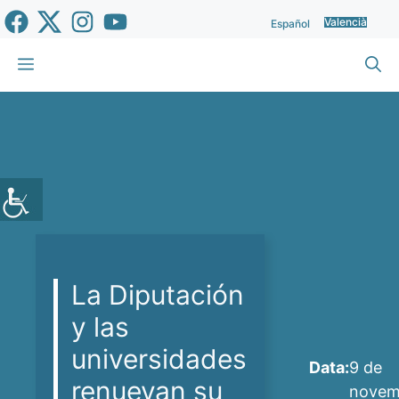
Vés
Valencià
Español
al
contingut
Menu
La Diputación
y las
universidades
Data:
9 de
renuevan su
novem