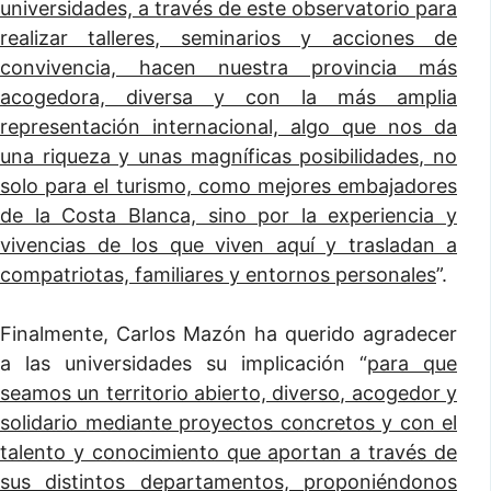
universidades, a través de este observatorio para
realizar talleres, seminarios y acciones de
convivencia, hacen nuestra provincia más
acogedora, diversa y con la más amplia
representación internacional, algo que nos da
una riqueza y unas magníficas posibilidades, no
solo para el turismo, como mejores embajadores
de la Costa Blanca, sino por la experiencia y
vivencias de los que viven aquí y trasladan a
compatriotas, familiares y entornos personales
”.
Finalmente, Carlos Mazón ha querido agradecer
a las universidades su implicación “
para que
seamos un territorio abierto, diverso, acogedor y
solidario mediante proyectos concretos y con el
talento y conocimiento que aportan a través de
sus distintos departamentos, proponiéndonos