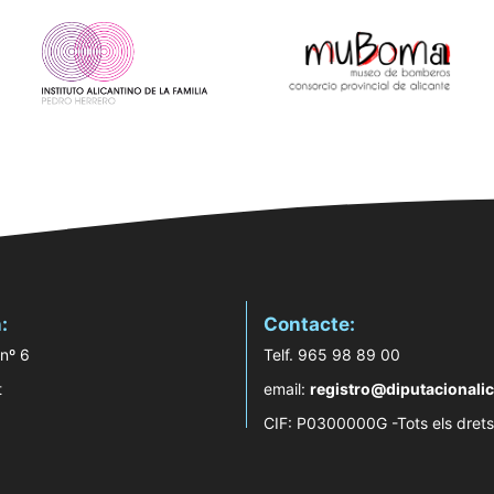
:
Contacte:
 nº 6
Telf. 965 98 89 00
t
email:
registro@diputacionalic
CIF: P0300000G -Tots els drets