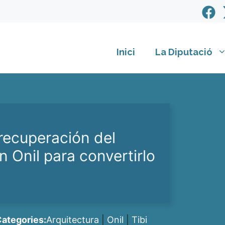
Inici
La Diputació
 recuperación del
 Onil para convertirlo
ategories:
Arquitectura
|
Onil
|
Tibi