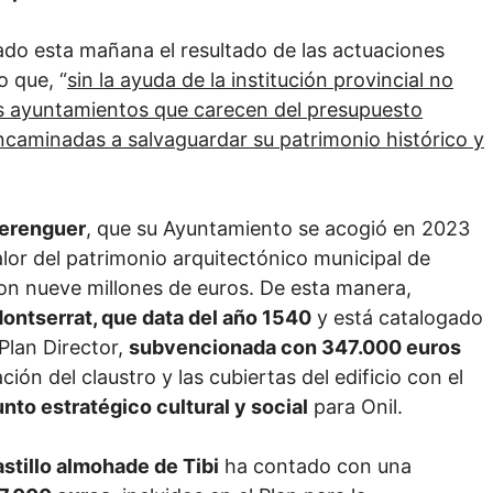
tado esta mañana el resultado de las actuaciones
o que, “
sin la ayuda de la institución provincial no
s ayuntamientos que carecen del presupuesto
encaminadas a salvaguardar su patrimonio histórico y
erenguer
, que su Ayuntamiento se acogió en 2023
valor del patrimonio arquitectónico municipal de
n nueve millones de euros. De esta manera,
ontserrat, que data del año 1540
y está catalogado
 Plan Director,
subvencionada con 347.000 euros
ión del claustro y las cubiertas del edificio con el
nto estratégico cultural y social
para Onil.
astillo almohade de Tibi
ha contado con una