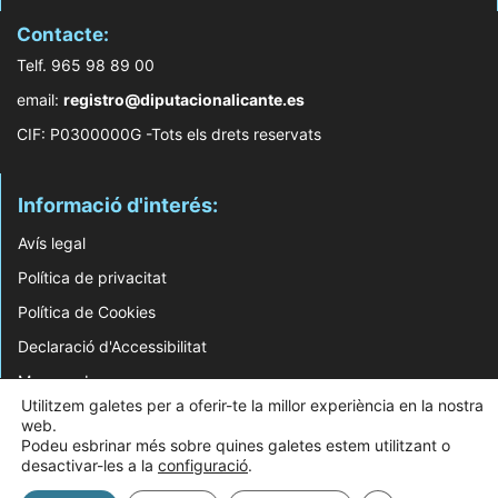
Contacte:
Telf. 965 98 89 00
email:
registro@diputacionalicante.es
CIF: P0300000G -Tots els drets reservats
Informació d'interés:
Avís legal
Política de privacitat
Política de Cookies
Declaració d'Accessibilitat
Mapa web
Utilitzem galetes per a oferir-te la millor experiència en la nostra
web.
© 2026 Web Desenvolupada pel Servei d'Informàtica de Diputació d'Alacant
Podeu esbrinar més sobre quines galetes estem utilitzant o
desactivar-les a la
configuració
.