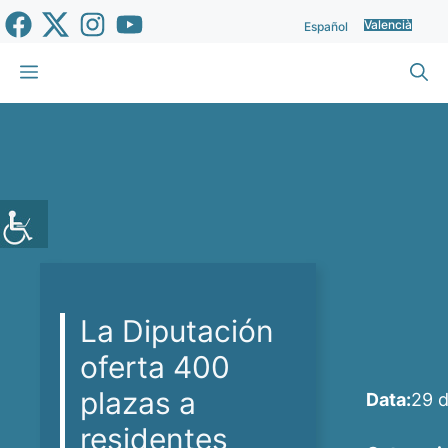
Vés
Valencià
Español
al
contingut
Menu
La Diputación
oferta 400
plazas a
Data:
29 d
residentes