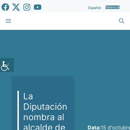
Vés
Valencià
Español
al
contingut
Menu
La
Diputación
nombra al
alcalde de
Data:
15 d'octubr