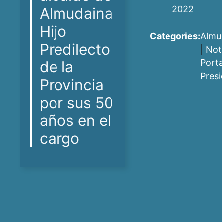
2022
Almudaina
Hijo
Categories:
Almu
Predilecto
|
Not
Port
de la
Pres
Provincia
por sus 50
años en el
cargo