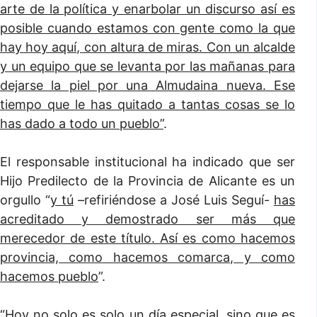
arte de la política y enarbolar un discurso así es
posible cuando estamos con gente como la que
hay hoy aquí, con altura de miras. Con un alcalde
y un equipo que se levanta por las mañanas para
dejarse la piel por una Almudaina nueva. Ese
tiempo que le has quitado a tantas cosas se lo
has dado a todo un pueblo”
.
El responsable institucional ha indicado que ser
Hijo Predilecto de la Provincia de Alicante es un
orgullo “
y tú
–refiriéndose a José Luis Seguí-
has
acreditado y demostrado ser más que
merecedor de este título. Así es como hacemos
provincia, como hacemos comarca, y como
hacemos pueblo
”.
“
Hoy no solo es solo un día especial, sino que es