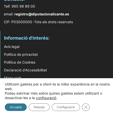
Telf. 965 98 89 00
email:
registro@diputacionalicante.es
CIF: P0300000G -Tots els drets reservats
Informació d'interés:
Avís legal
Política de privacitat
Política de Cookies
Declaració d'Accessibilitat
Mapa web
Utilitzem galetes per a oferir-te la millor experiència en la nostra
web.
© 2026 Web Desenvolupada pel Servei d'Informàtica de Diputació d'Alacant
Podeu esbrinar més sobre quines galetes estem utilitzant o
desactivar-les a la
configuració
.
Tanca el bàner 
Accepta
Rebutja
Configuració