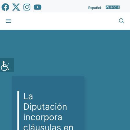
Vés
Valencià
Español
al
contingut
Menu
La
Diputación
incorpora
cláusulas en