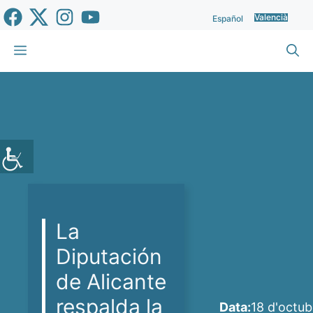
Vés
Valencià
Español
al
contingut
Menu
La
Diputación
de Alicante
respalda la
Data:
18 d'octu