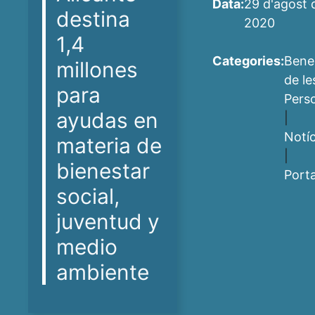
Data:
29 d'agost 
destina
2020
1,4
Categories:
Bene
millones
de le
para
Pers
ayudas en
|
Notíc
materia de
|
bienestar
Port
social,
juventud y
medio
ambiente