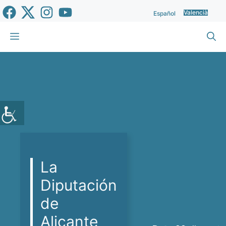
Vés
Valencià
Español
al
contingut
Menu
La
Diputación
de
Alicante