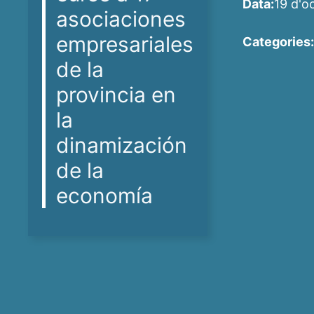
Data:
19 d'o
asociaciones
empresariales
Categories:
de la
provincia en
la
dinamización
de la
economía