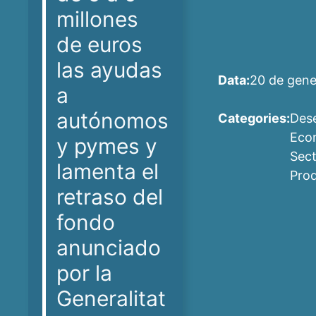
millones
de euros
las ayudas
Data:
20 de gene
a
autónomos
Categories:
Des
Eco
y pymes y
Sec
lamenta el
Prod
retraso del
fondo
anunciado
por la
Generalitat