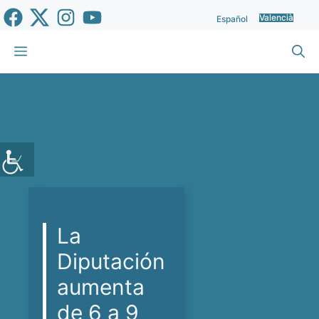
Vés
Valencià
Español
al
contingut
Menu
La
Diputación
aumenta
de 6 a 9