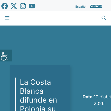
Vés
Valencià
Español
al
contingut
Menu
La Costa
Blanca
Data:
10 d'abri
difunde en
2026
Polonia su