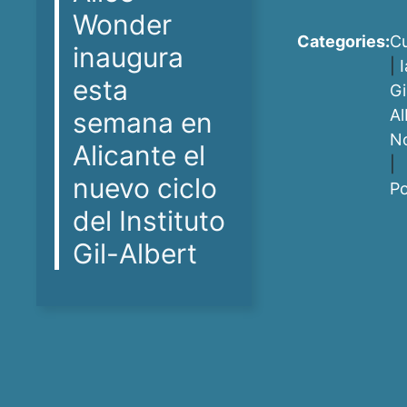
Wonder
Categories:
Cu
inaugura
|
esta
Gi
Al
semana en
No
Alicante el
|
nuevo ciclo
P
del Instituto
Gil-Albert