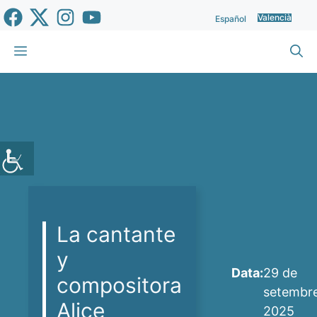
Vés
Valencià
Español
al
contingut
Menu
La cantante
y
Data:
29 de
compositora
setembr
Alice
2025