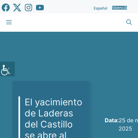
Vés
Valencià
Español
al
contingut
Menu
El yacimiento
de Laderas
Data:
25 de 
del Castillo
2025
se abre al