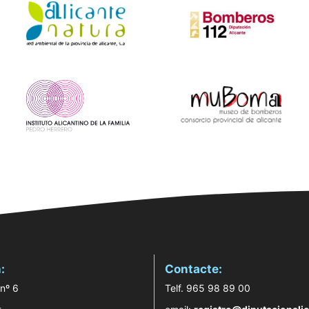
:
Contacte:
 nº 6
Telf. 965 98 89 00