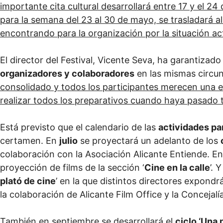
importante cita cultural desarrollará entre 17 y el 2
para la semana del 23 al 30 de mayo, se trasladará al
encontrando para la organización por la situación act
El director del Festival, Vicente Seva, ha garantizad
organizadores y colaboradores
en las mismas circun
consolidado y todos los participantes merecen una e
realizar todos los preparativos cuando haya pasado 
Está previsto que el calendario de las
actividades par
certamen. En
julio
se proyectará un adelanto de los
colaboración con la Asociación Alicante Entiende. E
proyección de films de la sección ‘
Cine en la calle
’. 
plató de cine
’ en la que distintos directores expondr
la colaboración de Alicante Film Office y la Concejal
También en septiembre se desarrollará el
ciclo ‘Una 