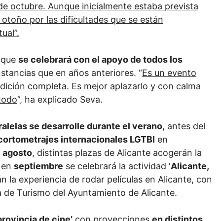
4 de octubre. Aunque inicialmente estaba prevista
 otoño por las dificultades que se están
ual”.
o que
se celebrará con el apoyo de todos los
stancias que en años anteriores. “
Es un evento
dición completa. Es mejor aplazarlo y con calma
todo
”, ha explicado Seva.
alelas se desarrolle durante el verano
, antes del
cortometrajes internacionales LGTBI
en
n
agosto
, distintas plazas de Alicante acogerán la
Y en
septiembre
se celebrará la actividad ‘
Alicante,
án la experiencia de rodar películas en Alicante, con
ía de Turismo del Ayuntamiento de Alicante.
provincia de cine’
con proyecciones
en distintos