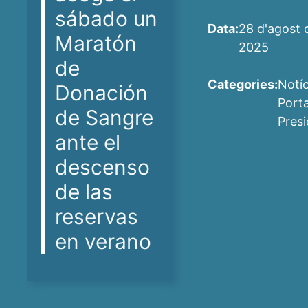
sábado un
Data:
28 d'agost 
Maratón
2025
de
Categories:
Notíc
Donación
Port
de Sangre
Pres
ante el
descenso
de las
reservas
en verano