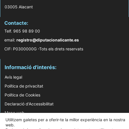
03005 Alacant
Contacte:
Telf. 965 98 89 00
email:
registro@diputacionalicante.es
CIF: P0300000G -Tots els drets reservats
Informació d'interés:
Avís legal
Política de privacitat
Política de Cookies
Declaració d'Accessibilitat
Mapa web
Utilitzem galetes per a oferir-te la millor experiència en la nostra
web.
© 2026 Web Desenvolupada pel Servei d'Informàtica de Diputació d'Alacant