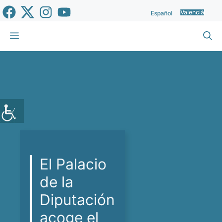
Vés
Valencià
Español
al
contingut
Menu
El Palacio
de la
Diputación
acoge el